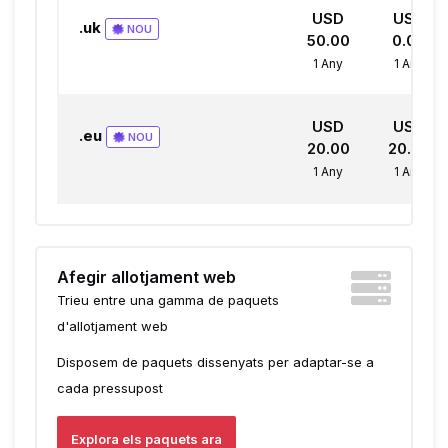
USD
USD
.uk
NOU
50.00
0.00
1 Any
1 Any
USD
USD
.eu
NOU
20.00
20.00
1 Any
1 Any
Afegir allotjament web
Trieu entre una gamma de paquets
d'allotjament web
Disposem de paquets dissenyats per adaptar-se a
cada pressupost
Explora els paquets ara