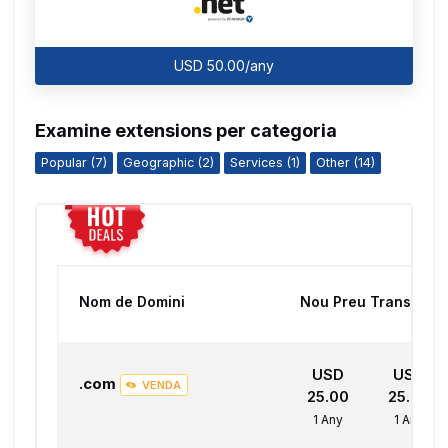
USD 50.00/any
Examine extensions per categoria
Popular (7)
Geographic (2)
Services (1)
Other (14)
Nom de Domini
Nou Preu
Transferir
USD
USD
.com
VENDA
25.00
25.00
1 Any
1 Any