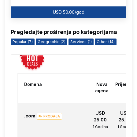
USD 50.00/god
Pregledajte proširenja po kategorijama
Popular (7)
Geographic (2)
Services (1)
Other (14)
Domena
Nova
Prijenos
cijena
USD
USD
.com
PRODAJA
25.00
25.00
1 Godina
1 Godina