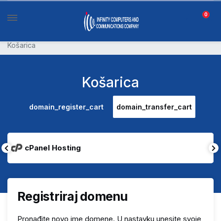
0
Košarica
Košarica
domain_register_cart
domain_transfer_cart
cPanel Hosting
Registriraj domenu
Pronađite novo ime domene. U nastavku unesite svoje