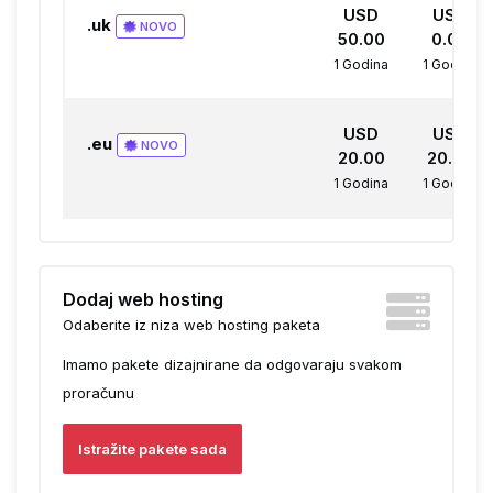
USD
USD
.uk
NOVO
50.00
0.00
1 Godina
1 Godina
USD
USD
.eu
NOVO
20.00
20.00
1 Godina
1 Godina
Dodaj web hosting
Odaberite iz niza web hosting paketa
Imamo pakete dizajnirane da odgovaraju svakom
proračunu
Istražite pakete sada