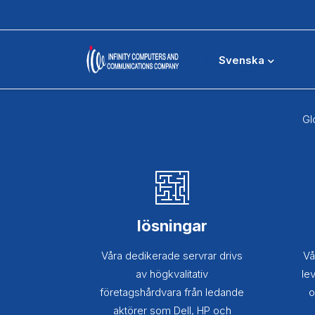
Svenska
Gl
lösningar
Våra dedikerade servrar drivs
Vå
av högkvalitativ
le
företagshårdvara från ledande
o
aktörer som Dell, HP och