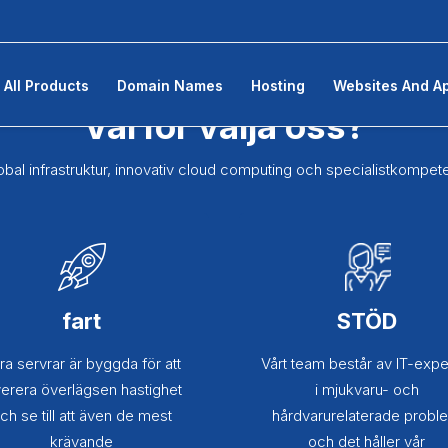
All Products
Domain Names
Hosting
Websites And A
Varför välja oss?
obal infrastruktur, innovativ cloud computing och specialistkompet
fart
STÖD
ra servrar är byggda för att
Vårt team består av IT-expe
verera överlägsen hastighet
i mjukvaru- och
ch se till att även de mest
hårdvarurelaterade probl
krävande
och det håller vår