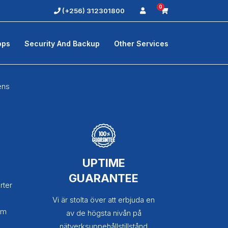
0
(+256) 312301800
pps
Security And Backup
Other Services
ens
UPTIME
GUARANTEE
rter
Vi är stolta över att erbjuda en
em
av de högsta nivån på
nätverksuppehållstillstånd