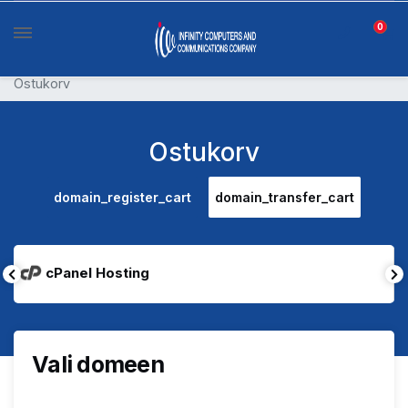
0
Ostukorv
Ostukorv
domain_register_cart
domain_transfer_cart
cPanel Hosting
Vali domeen