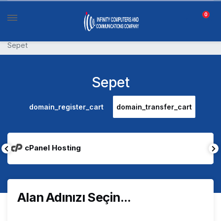
0
Sepet
Sepet
domain_register_cart
domain_transfer_cart
cPanel Hosting
Alan Adınızı Seçin...