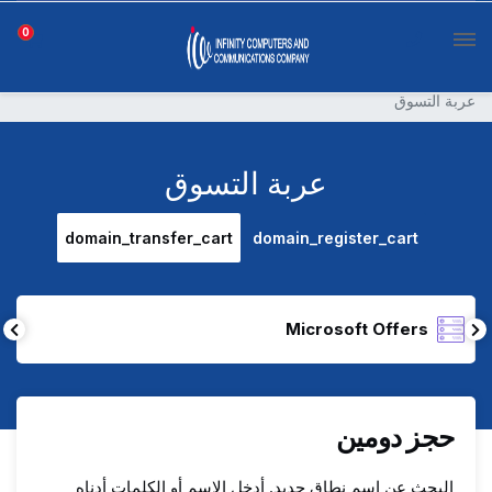
0
عربة التسوق
عربة التسوق
domain_transfer_cart
domain_register_cart
Microsoft Offers
حجز دومين
البحث عن اسم نطاق جديد. أدخل الإسم أو الكلمات أدناه