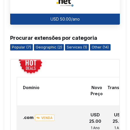
USD 50.00/ano
Procurar extensões por categoria
Popular (7)
Geographic (2)
Services (1)
Other (14)
Domínio
Novo
Transferir
Preço
USD
USD
.com
VENDA
25.00
25.00
1 Ano
1 Ano