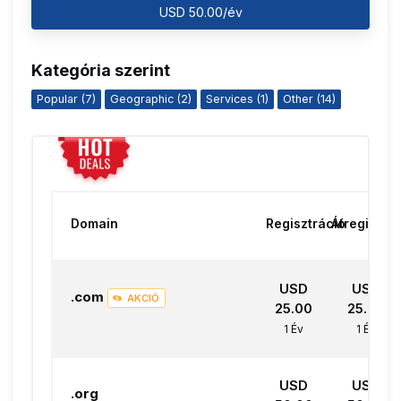
USD 50.00/év
Kategória szerint
Popular (7)
Geographic (2)
Services (1)
Other (14)
Domain
Regisztráció
Átregisztá
USD
USD
.com
AKCIÓ
25.00
25.00
1 Év
1 Év
USD
USD
.org