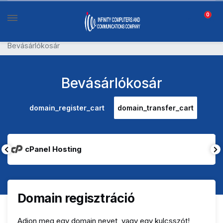
0
Bevásárlókosár
Bevásárlókosár
domain_register_cart
domain_transfer_cart
cPanel Hosting
Domain regisztráció
Adjon meg egy domain nevet, vagy egy kulcsszót!