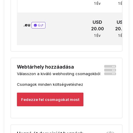
1 Év
1 Év
USD
USD
.eu
ÚJ!
20.00
20.00
1 Év
1 Év
Webtárhely hozzáadása
Válasszon a kiváló webhosting csomagokból
Csomagok minden költségvetéshez
Fedezze fel csomagokat most