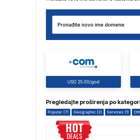
USD 25.00/god
Pregledajte proširenja po katego
Popular (7)
Geographic (2)
Services (1)
Oth