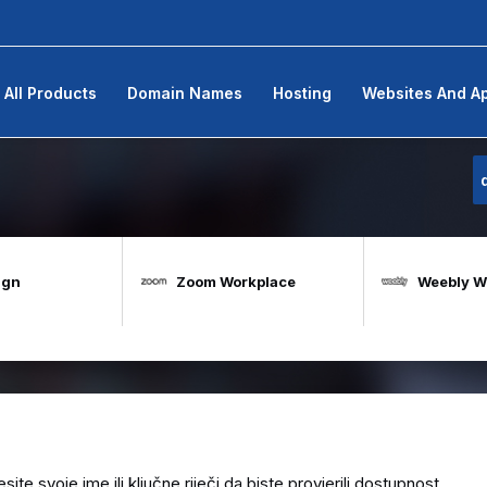
All Products
Domain Names
Hosting
Websites And A
ign
Zoom Workplace
Weebly We
 svoje ime ili ključne riječi da biste provjerili dostupnost.