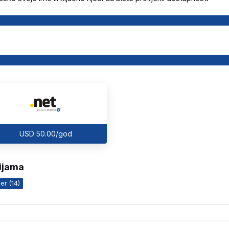
USD 50.00/god
rijama
er (14)