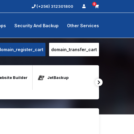
0
(+256) 312301800
pps
Security And Backup
Other Services
domain_register_cart
domain_transfer_cart
bsite Builder
JetBackup
Java Host