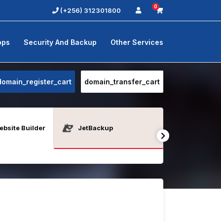
0
(+256) 312301800
pps
Security And Backup
Other Services
domain_register_cart
domain_transfer_cart
bsite Builder
JetBackup
Java Host