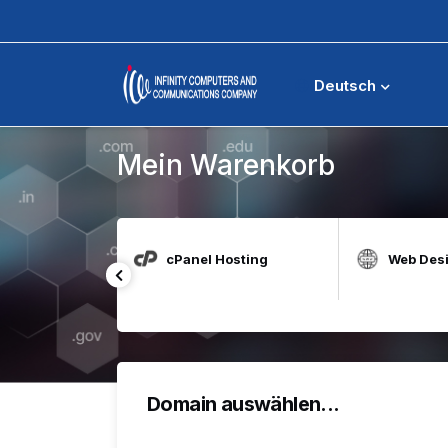
Mein Warenkorb
Deutsch
Mein Warenkorb
t for Education
cPanel Hosting
Web Des
Domain auswählen...