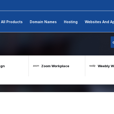
All Products
Domain Names
Hosting
Websites And A
ign
Zoom Workplace
Weebly We