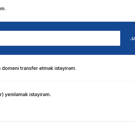
əm.
 domeni transfer etmək istəyirəm.
) yeniləmək istəyirəm.