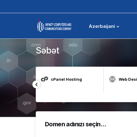
Səbət
Azerbaijani
Səbət
t for Education
cPanel Hosting
Web Des
Domen adınızı seçin...