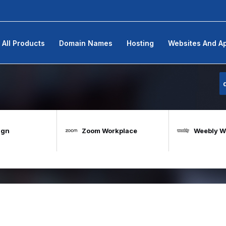
All Products
Domain Names
Hosting
Websites And A
ign
Zoom Workplace
Weebly We