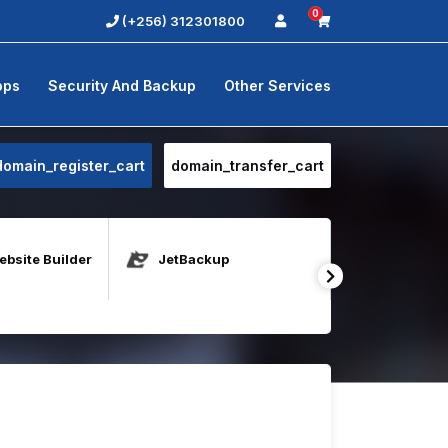
0
(+256) 312301800
pps
Security And Backup
Other Services
domain_register_cart
domain_transfer_cart
bsite Builder
JetBackup
Java Host