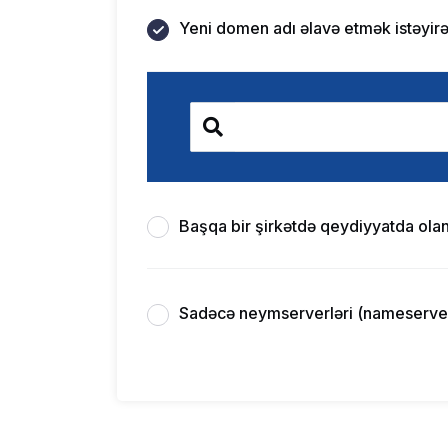
Yeni domen adı əlavə etmək istəyir
Başqa bir şirkətdə qeydiyyatda olan
Sadəcə neymserverləri (nameserver