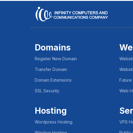
Domains
We
Register New Domain
Websit
Transfer Domain
Websit
Domain Extensions
Future
SSL Security
Web H
Hosting
Ser
Wordpress Hosting
VPS Ho
Window Hosting
Public