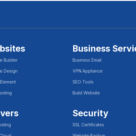
bsites
Business Servi
e Builder
Business Email
e Design
VPN Appliance
 Element
SEO Tools
osting
Build Website
vers
Security
sting
SSL Certificates
 Cloud
Website Backup