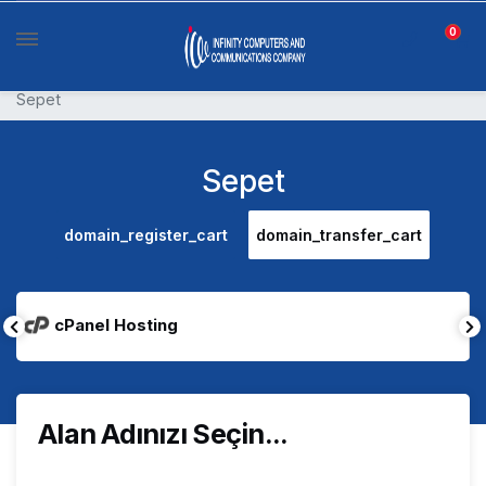
0
Sepet
Sepet
domain_register_cart
domain_transfer_cart
cPanel Hosting
Alan Adınızı Seçin...