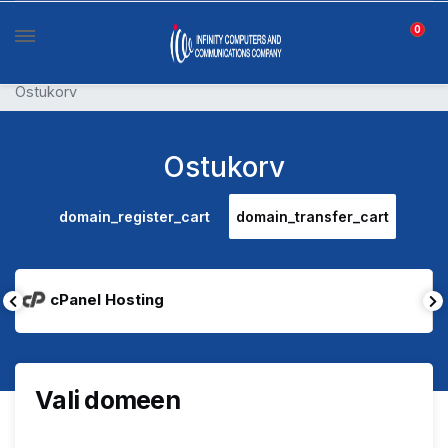
0
Ostukorv
Ostukorv
domain_register_cart
domain_transfer_cart
cPanel Hosting
Vali domeen